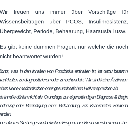
Wir freuen uns immer über Vorschläge fü
Wissensbeiträgen über PCOS, Insulinresistenz
Übergewicht, Periode, Behaarung, Haarausfall usw.
Es gibt keine dummen Fragen, nur welche die noc
nicht beantwortet wurden!
ichts, was in den Inhalten von Foodziska enthalten ist, ist dazu bestimm
rankheiten zu diagnostizieren oder zu behandeln. Wir sind keine Ärztinnen
eben keine medizinischen oder gesundheitlichen Heilversprechen ab.
ie Inhalte dürfen nicht als Grundlage zur eigenständigen Diagnose & Begin
nderung oder Beendigung einer Behandlung von Krankheiten verwend
erden.
onsultieren Sie bei gesundheitlichen Fragen oder Beschwerden immer ihre