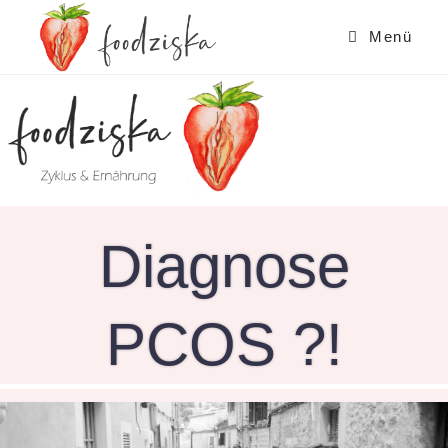
Zum
Inhalt
Menü
springen
Diagnose
PCOS ?!