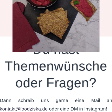
Snacks
Du hast
Themenwünsche
oder Fragen?
Dann schreib uns gerne eine Mail a
kontakt@foodziska.de
oder eine DM in Instagram!