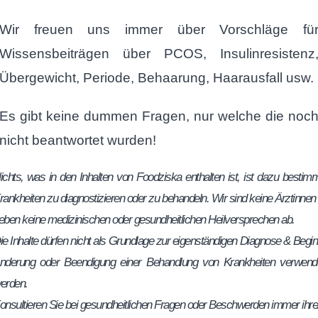
Wir freuen uns immer über Vorschläge fü
Wissensbeiträgen über PCOS, Insulinresistenz
Übergewicht, Periode, Behaarung, Haarausfall usw.
Es gibt keine dummen Fragen, nur welche die noc
nicht beantwortet wurden!
ichts, was in den Inhalten von Foodziska enthalten ist, ist dazu bestimm
rankheiten zu diagnostizieren oder zu behandeln. Wir sind keine Ärztinnen
eben keine medizinischen oder gesundheitlichen Heilversprechen ab.
ie Inhalte dürfen nicht als Grundlage zur eigenständigen Diagnose & Begin
nderung oder Beendigung einer Behandlung von Krankheiten verwend
erden.
onsultieren Sie bei gesundheitlichen Fragen oder Beschwerden immer ihre