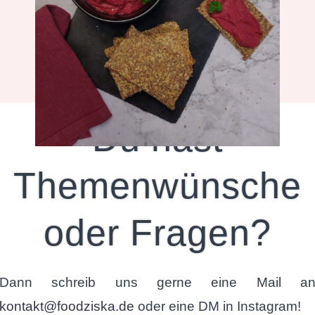
Snacks
Du hast
Themenwünsche
oder Fragen?
Dann schreib uns gerne eine Mail a
kontakt@foodziska.de
oder eine DM in Instagram!