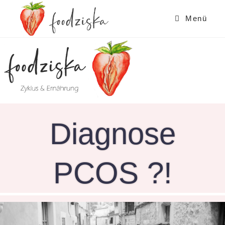
Zum
Inhalt
Menü
springen
Diagnose
PCOS ?!