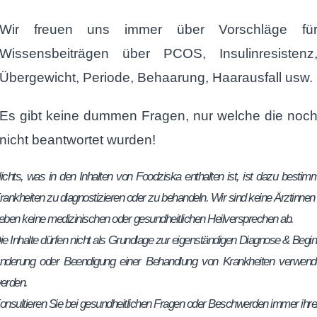
Wir freuen uns immer über Vorschläge fü
Wissensbeiträgen über PCOS, Insulinresistenz
Übergewicht, Periode, Behaarung, Haarausfall usw.
Es gibt keine dummen Fragen, nur welche die noc
nicht beantwortet wurden!
ichts, was in den Inhalten von Foodziska enthalten ist, ist dazu bestimm
rankheiten zu diagnostizieren oder zu behandeln. Wir sind keine Ärztinnen
eben keine medizinischen oder gesundheitlichen Heilversprechen ab.
ie Inhalte dürfen nicht als Grundlage zur eigenständigen Diagnose & Begin
nderung oder Beendigung einer Behandlung von Krankheiten verwend
erden.
onsultieren Sie bei gesundheitlichen Fragen oder Beschwerden immer ihre