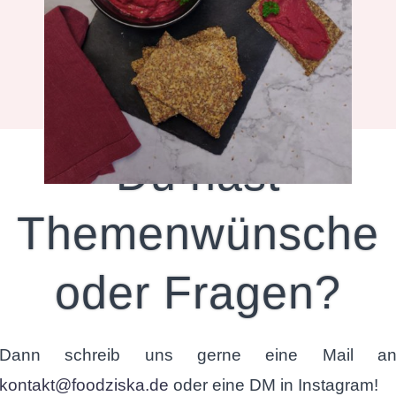
Snacks
Du hast
Themenwünsche
oder Fragen?
Dann schreib uns gerne eine Mail a
kontakt@foodziska.de
oder eine DM in Instagram!