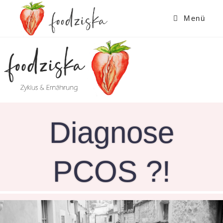
Zum
Inhalt
Menü
springen
Diagnose
PCOS ?!