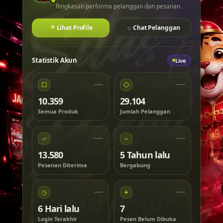
Ringkasan performa pelanggan dan pesanan.
↗
Lihat Profile
◌
Chat Pelanggan
Statistik Akun
Live
□
◇
10.359
29.104
Semua Produk
Jumlah Pelanggan
✓
⌁
13.580
5 Tahun lalu
Pesanan Diterima
Bergabung
◷
✦
6 Hari lalu
7
Login Terakhir
Pesan Belum Dibuka