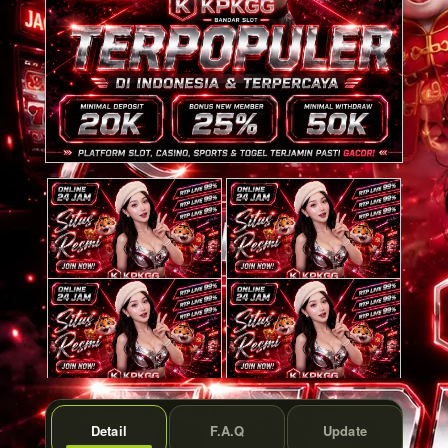
Detail
F.A.Q
Update
Dis