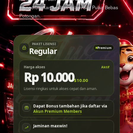
mengorbankan kualitas dalam Slot Pulsa Bebas
Potongan.
PAKET LISENSI
Premium
Regular
Harga akses
Aktif
Rp 10.000
$10.00
Lisensi ringkas untuk akses cepat dan aman.
Dapat Bonus tambahan jika daftar via
Akun Premium Members
Jaminan maxwin!