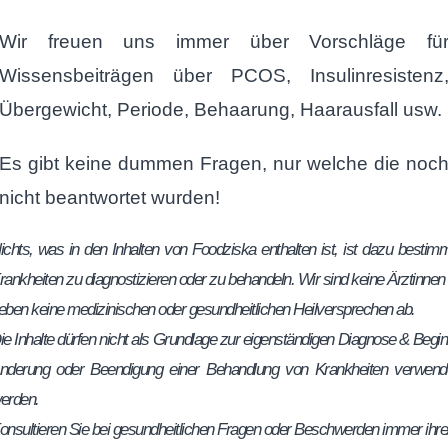
Wir freuen uns immer über Vorschläge fü
Wissensbeiträgen über PCOS, Insulinresistenz
Übergewicht, Periode, Behaarung, Haarausfall usw.
Es gibt keine dummen Fragen, nur welche die noc
nicht beantwortet wurden!
ichts, was in den Inhalten von Foodziska enthalten ist, ist dazu bestimm
rankheiten zu diagnostizieren oder zu behandeln. Wir sind keine Ärztinnen
eben keine medizinischen oder gesundheitlichen Heilversprechen ab.
ie Inhalte dürfen nicht als Grundlage zur eigenständigen Diagnose & Begin
nderung oder Beendigung einer Behandlung von Krankheiten verwend
erden.
onsultieren Sie bei gesundheitlichen Fragen oder Beschwerden immer ihre