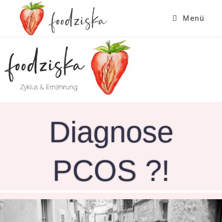
Zum
Inhalt
Menü
springen
Diagnose
PCOS ?!